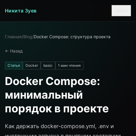
Никита Зуев
Меню
Главная
/
Blog
/
Docker Compose: структура проекта
<- Назад
Статья
Docker
basic
1 мин чтения
Docker Compose:
минимальный
порядок в проекте
Как держать docker-compose.yml, .env и
инструкции запуска в понятном состоянии.