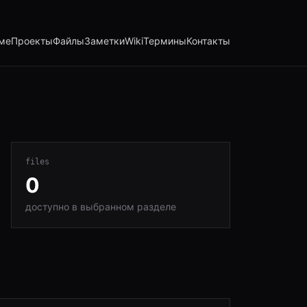
ме
Проекты
Файлы
Заметки
Wiki
Термины
Контакты
files
0
доступно в выбранном разделе