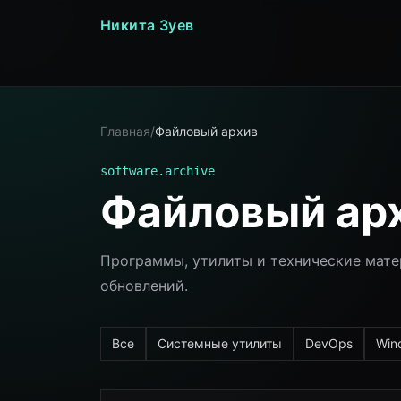
Никита Зуев
Главная
/
Файловый архив
software.archive
Файловый ар
Программы, утилиты и технические мате
обновлений.
Все
Системные утилиты
DevOps
Win