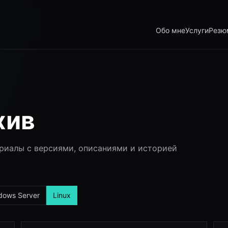
Обо мне
Услуги
Резю
хив
риалы с версиями, описаниями и историей
dows Server
Linux