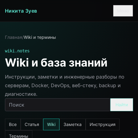
Никита Зуев
Меню
Главная
/
Wiki и термины
wiki.notes
Wiki и база знаний
Инструкции, заметки и инженерные разборы по
серверам, Docker, DevOps, веб-стеку, backup и
диагностике.
Найти
Все
Статья
Wiki
Заметка
Инструкция
Термины