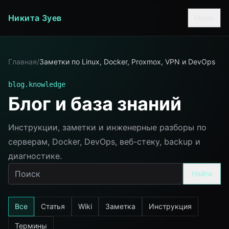
Никита Зуев
Меню
Главная
/
Заметки по Linux, Docker, Proxmox, VPN и DevOps
blog.knowledge
Блог и база знаний
Инструкции, заметки и инженерные разборы по
серверам, Docker, DevOps, веб-стеку, backup и
диагностике.
Найти
Все
Статья
Wiki
Заметка
Инструкция
Термины